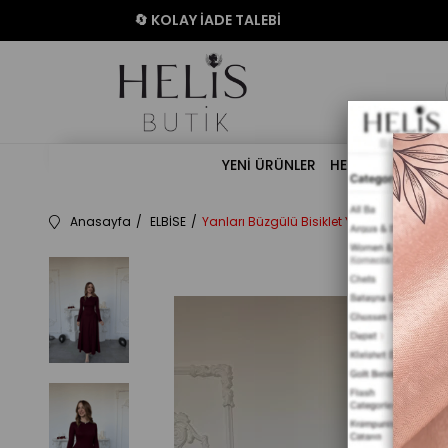
🔄 KOLAY İADE TALEBİ
YENİ ÜRÜNLER
HELİS ÖZEL KOLE
Anasayfa
ELBİSE
Yanları Büzgülü Bisiklet Yaka Uzun Kollu