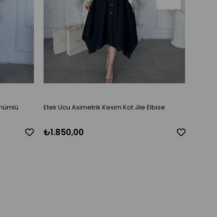
ünümlü
Etek Ucu Asimetrik Kesim Kot Jile Elbise
Omuz D
₺1.850,00
₺1.750,