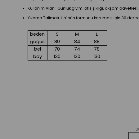
Kullanım Alanı: Günlük giyim, ofis şıklığı, akşam davetle
Yıkama Talimatı: Ürünün formunu koruması için 30 derec
beden
S
M
L
göğüs
80
84
88
bel
70
74
78
boy
130
130
130
B