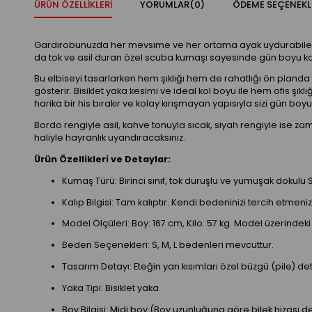
ÜRÜN ÖZELLIKLERI
YORUMLAR
(0)
ÖDEME SEÇENEKL
Gardırobunuzda her mevsime ve her ortama ayak uydurabilecek o
da tok ve asil duran özel scuba kumaşı sayesinde gün boyu kon
Bu elbiseyi tasarlarken hem şıklığı hem de rahatlığı ön planda t
gösterir. Bisiklet yaka kesimi ve ideal kol boyu ile hem ofis ş
harika bir his bırakır ve kolay kırışmayan yapısıyla sizi gün boy
Bordo rengiyle asil, kahve tonuyla sıcak, siyah rengiyle ise zama
haliyle hayranlık uyandıracaksınız.
Ürün Özellikleri ve Detaylar:
Kumaş Türü: Birinci sınıf, tok duruşlu ve yumuşak dokul
Kalıp Bilgisi: Tam kalıptır. Kendi bedeninizi tercih etmeniz 
Model Ölçüleri: Boy: 167 cm, Kilo: 57 kg. Model üzerindek
Beden Seçenekleri: S, M, L bedenleri mevcuttur.
Tasarım Detayı: Eteğin yan kısımları özel büzgü (pile) de
Yaka Tipi: Bisiklet yaka.
Boy Bilgisi: Midi boy (Boy uzunluğuna göre bilek hizası de