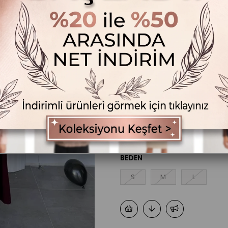
Tükendi
Ürü
BEDEN
S
M
L