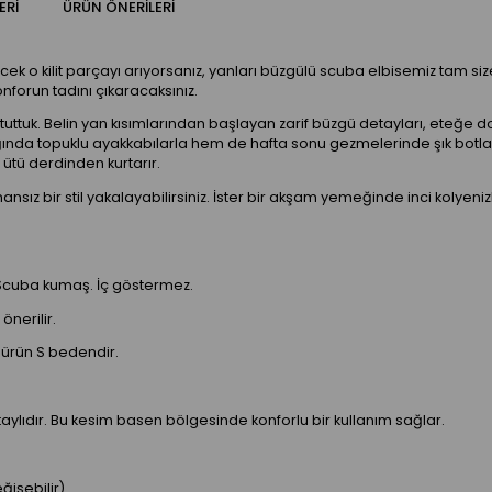
ERI
ÜRÜN ÖNERILERI
 kilit parçayı arıyorsanız, yanları büzgülü scuba elbisemiz tam size
forun tadını çıkaracaksınız.
uttuk. Belin yan kısımlarından başlayan zarif büzgü detayları, eteğe doğ
ıklığında topuklu ayakkabılarla hem de hafta sonu gezmelerinde şık bot
u ütü derdinden kurtarır.
nsız bir stil yakalayabilirsiniz. İster bir akşam yemeğinde inci kolyeniz
u Scuba kumaş. İç göstermez.
önerilir.
i ürün S bedendir.
taylıdır. Bu kesim basen bölgesinde konforlu bir kullanım sağlar.
ğişebilir).