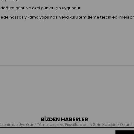
ri, doğum günü ve özel günler için uygundur.
ede hassas yıkama yapılması veya kuru temizleme tercih edilmesi öne
BİZDEN HABERLER
ültenimize Üye Olun ! Tüm İndirim ve Fırsatlardan İlk Sizin Haberiniz Olsun !