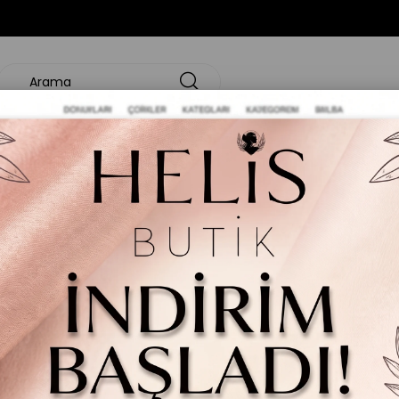
KSİYON
ABİYE / DAVET
ELBİSE
TAKIM
ÜST GİYİM
ALT GİYİM
 Scuba Bordo Elbise
Yanları Büzgülü Bisikle
₺1.470,00
Renk Seçenekleri