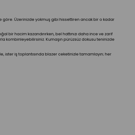
 göre. Üzerinizde yokmuş gibi hissettiren ancak bir o kadar
al bir hacim kazandırırken, bel hattınızı daha ince ve zarif
larla kombinleyebilirsiniz. Kumaşın pürüzsüz dokusu teninizde
le, ister iş toplantısında blazer ceketinizle tamamlayın; her