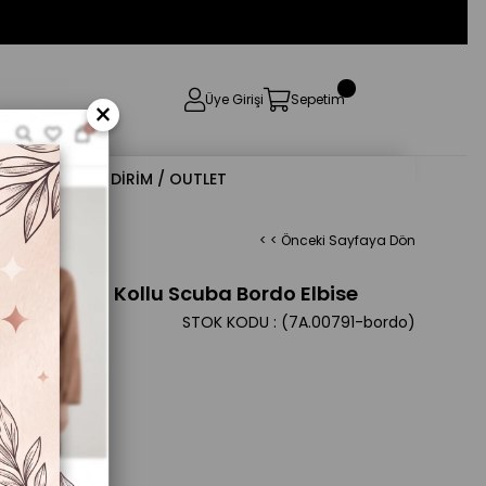
0
Üye Girişi
Sepetim
×
AKSESUAR
İNDİRİM / OUTLET
< < Önceki Sayfaya Dön
t Yaka Uzun Kollu Scuba Bordo Elbise
STOK KODU
(7A.00791-bordo)