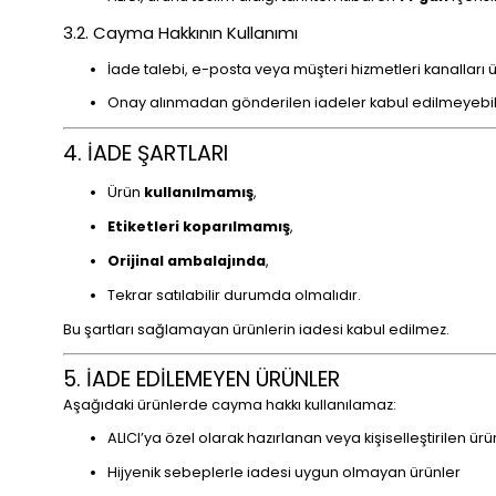
3.2. Cayma Hakkının Kullanımı
İade talebi, e-posta veya müşteri hizmetleri kanalları üz
Onay alınmadan gönderilen iadeler kabul edilmeyebili
4. İADE ŞARTLARI
Ürün
kullanılmamış
,
Etiketleri koparılmamış
,
Orijinal ambalajında
,
Tekrar satılabilir durumda olmalıdır.
Bu şartları sağlamayan ürünlerin iadesi kabul edilmez.
5. İADE EDİLEMEYEN ÜRÜNLER
Aşağıdaki ürünlerde cayma hakkı kullanılamaz:
ALICI’ya özel olarak hazırlanan veya kişiselleştirilen ürü
Hijyenik sebeplerle iadesi uygun olmayan ürünler