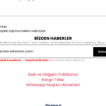
lidir.
iklik yapma hakkını saklı tutar.
BİZDEN HABERLER
Bültenimize Üye Olun ! Tüm İndirim ve Fırsatlardan İlk Sizin Haberiniz Olsun 
Gönd
yelik koşullarını
ve
kişisel verilerimin
korunmasını kabul ediyorum.
İade ve Değişim Politikamız
Kargo Takip
Whatsapp Müşteri Hizmetleri