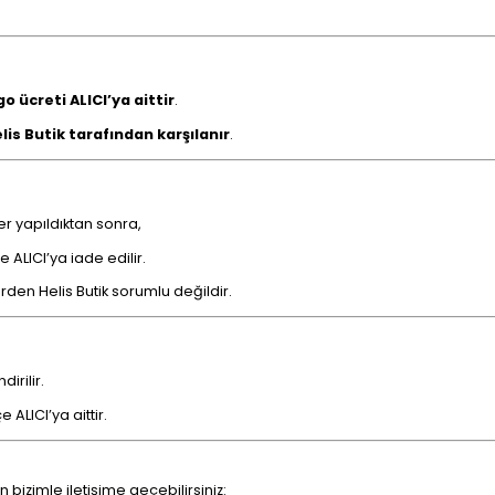
o ücreti ALICI’ya aittir
.
lis Butik tarafından karşılanır
.
er yapıldıktan sonra,
ALICI’ya iade edilir.
en Helis Butik sorumlu değildir.
irilir.
 ALICI’ya aittir.
n bizimle iletişime geçebilirsiniz: