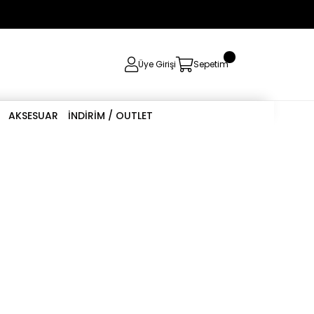
0
Üye Girişi
Sepetim
AKSESUAR
İNDİRİM / OUTLET