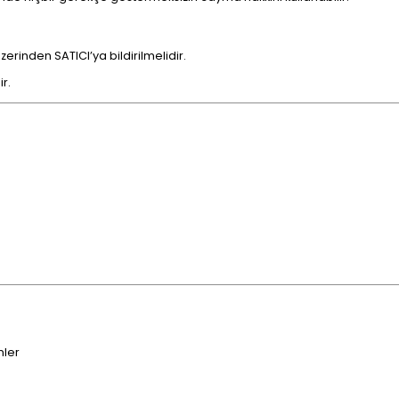
erinden SATICI’ya bildirilmelidir.
r.
nler