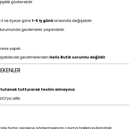
klik gösterebilir.
 il ve ilçeye göre
1–5 iş günü
arasında değişebilir.
) durumunda gecikmeler yaşanabilir.
rese yapılır.
 oluşabilecek gecikmelerden
Helis Butik sorumlu değildir
.
REKENLER
 tutanak tutturarak teslim almayınız
.
CI’ya aittir.
inde hiçbir gerekçe göstermeksizin cayma hakkını kullanabilir.