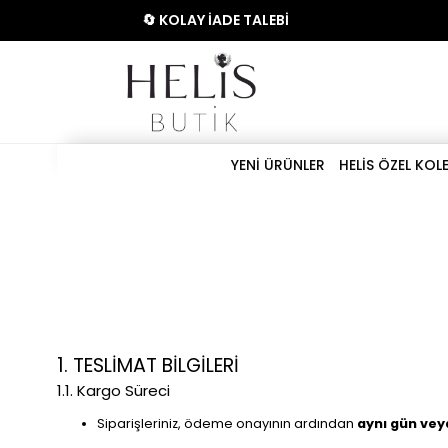
🔄 KOLAY İADE TALEBİ
YENİ ÜRÜNLER
HELİS ÖZEL KOL
1. TESLİMAT BİLGİLERİ
1.1. Kargo Süreci
Siparişleriniz, ödeme onayının ardından
aynı gün vey