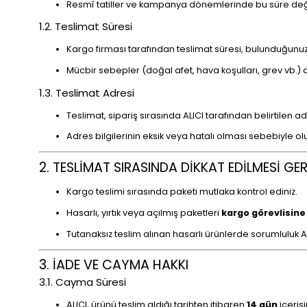
Resmî tatiller ve kampanya dönemlerinde bu süre değişi
1.2. Teslimat Süresi
Kargo firması tarafından teslimat süresi, bulunduğunuz
Mücbir sebepler (doğal afet, hava koşulları, grev vb.
1.3. Teslimat Adresi
Teslimat, sipariş sırasında ALICI tarafından belirtilen ad
Adres bilgilerinin eksik veya hatalı olması sebebiyle
2. TESLİMAT SIRASINDA DİKKAT EDİLMESİ GE
Kargo teslimi sırasında paketi mutlaka kontrol ediniz.
Hasarlı, yırtık veya açılmış paketleri
kargo görevlisine
Tutanaksız teslim alınan hasarlı ürünlerde sorumluluk ALI
3. İADE VE CAYMA HAKKI
3.1. Cayma Süresi
ALICI, ürünü teslim aldığı tarihten itibaren
14 gün
içeris