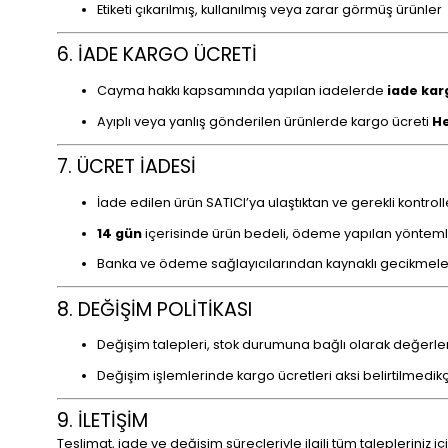
Etiketi çıkarılmış, kullanılmış veya zarar görmüş ürünler
6. İADE KARGO ÜCRETİ
Cayma hakkı kapsamında yapılan iadelerde
iade karg
Ayıplı veya yanlış gönderilen ürünlerde kargo ücreti
He
7. ÜCRET İADESİ
İade edilen ürün SATICI’ya ulaştıktan ve gerekli kontroll
14 gün
içerisinde ürün bedeli, ödeme yapılan yöntemle 
Banka ve ödeme sağlayıcılarından kaynaklı gecikmelerd
8. DEĞİŞİM POLİTİKASI
Değişim talepleri, stok durumuna bağlı olarak değerlend
Değişim işlemlerinde kargo ücretleri aksi belirtilmedikçe
9. İLETİŞİM
Teslimat, iade ve değişim süreçleriyle ilgili tüm talepleriniz içi