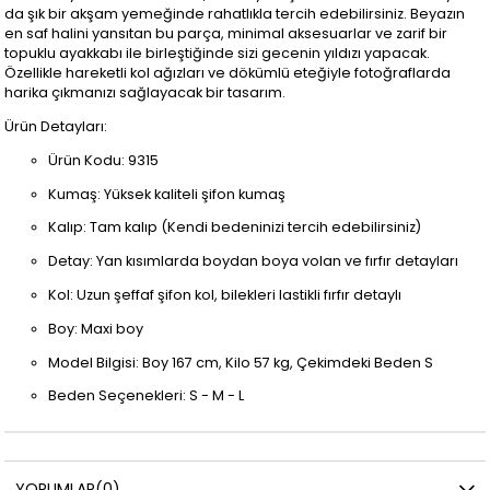
da şık bir akşam yemeğinde rahatlıkla tercih edebilirsiniz. Beyazın
en saf halini yansıtan bu parça, minimal aksesuarlar ve zarif bir
topuklu ayakkabı ile birleştiğinde sizi gecenin yıldızı yapacak.
Özellikle hareketli kol ağızları ve dökümlü eteğiyle fotoğraflarda
harika çıkmanızı sağlayacak bir tasarım.
Ürün Detayları:
Ürün Kodu: 9315
Kumaş: Yüksek kaliteli şifon kumaş
Kalıp: Tam kalıp (Kendi bedeninizi tercih edebilirsiniz)
Detay: Yan kısımlarda boydan boya volan ve fırfır detayları
Kol: Uzun şeffaf şifon kol, bilekleri lastikli fırfır detaylı
Boy: Maxi boy
Model Bilgisi: Boy 167 cm, Kilo 57 kg, Çekimdeki Beden S
Beden Seçenekleri: S - M - L
YORUMLAR
(0)