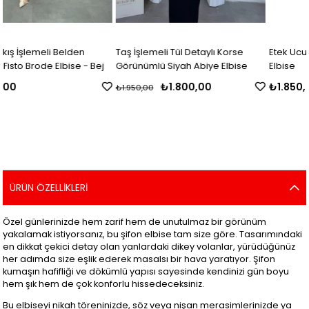
Taş İşlemeli Tül Detaylı Korse
Etek Ucu Asimetrik Kesim Kot Jil
j
Görünümlü Siyah Abiye Elbise
Elbise
₺1.800,00
₺1.850,00
₺1.950,00
ÜRÜN ÖZELLIKLERI
Özel günlerinizde hem zarif hem de unutulmaz bir görünüm
yakalamak istiyorsanız, bu şifon elbise tam size göre. Tasarımındaki
en dikkat çekici detay olan yanlardaki dikey volanlar, yürüdüğünüz
her adımda size eşlik ederek masalsı bir hava yaratıyor. Şifon
kumaşın hafifliği ve dökümlü yapısı sayesinde kendinizi gün boyu
hem şık hem de çok konforlu hissedeceksiniz.
Bu elbiseyi nikah töreninizde, söz veya nişan merasimlerinizde ya