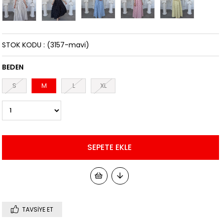
STOK KODU
(3157-mavi)
BEDEN
S
M
L
XL
TAVSIYE ET