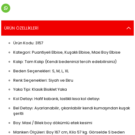
ÜRÜN ÖZELLIKLERI
Ürün Kodu: 3157
Kategori: Puantiyeli Elbise, Kuşaklı Elbise, Maxi Boy Elbise
Kalıp: Tam Kalıp (Kendi bedeninizi tercih edebilirsiniz)
Beden Seçenekleri: S, M, L, XL
Renk Seçenekleri: Siyah ve Ekru
Yaka Tipi: Klasik Bisiklet Yaka
Kol Detayı: Hafif kabarık, lastikli kısa kol detayı
Bel Detayı: Ayarlanabilir, çıkarılabilir kendi kumaşından kuşak
şeritli
Boy: Maxi / Bilek boy dökümlü etek kesimi
Manken Ölçüleri: Boy 167 cm, Kilo 57 kg. Görselde S beden