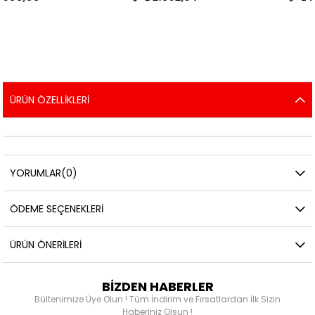
ÜRÜN ÖZELLIKLERI
YORUMLAR
(0)
ÖDEME SEÇENEKLERI
ÜRÜN ÖNERILERI
BİZDEN HABERLER
Bültenimize Üye Olun ! Tüm İndirim ve Fırsatlardan İlk Sizin
Haberiniz Olsun !