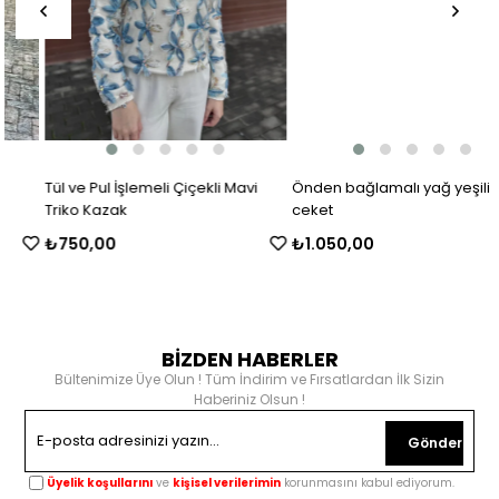
Tül ve Pul İşlemeli Çiçekli Mavi
Önden bağlamalı yağ yeşili
Triko Kazak
ceket
₺750,00
₺1.050,00
BİZDEN HABERLER
Bültenimize Üye Olun ! Tüm İndirim ve Fırsatlardan İlk Sizin
Haberiniz Olsun !
Gönder
Üyelik koşullarını
ve
kişisel verilerimin
korunmasını kabul ediyorum.