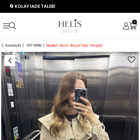
🔄 KOLAY İADE TALEBİ
0
Anasayfa
ÜST GİYİM
Modern Kesim Büyük Yaka Trençkot