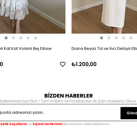
i Kat Kat Volanlı Bej Elbise
Diana Beyaz Tül ve İnci Detaylı El
0
₺1.200,00
BİZDEN HABERLER
Bültenimize Üye Olun ! Tüm İndirim ve Fırsatlardan İlk Sizin Haberiniz Olsun 
Gönd
yelik koşullarını
ve
kişisel verilerimin
korunmasını kabul ediyorum.