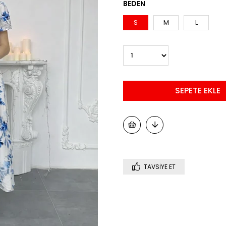
BEDEN
S
M
L
TAVSIYE ET