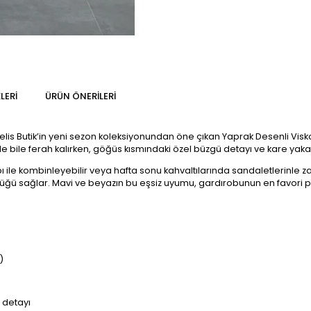
LERI
ÜRÜN ÖNERILERI
 Helis Butik’in yeni sezon koleksiyonundan öne çıkan Yaprak Desenli Vis
 bile ferah kalırken, göğüs kısmındaki özel büzgü detayı ve kare yaka
ile kombinleyebilir veya hafta sonu kahvaltılarında sandaletlerinle zahm
üğü sağlar. Mavi ve beyazın bu eşsiz uyumu, gardırobunun en favori 
)
 detayı