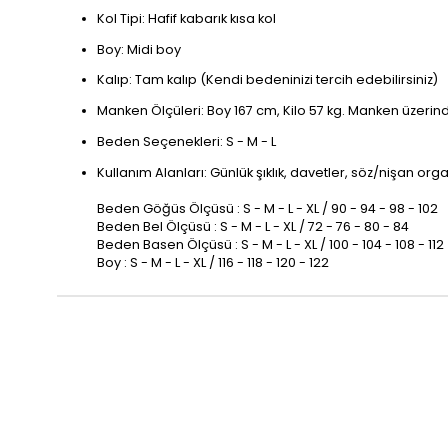
Kol Tipi: Hafif kabarık kısa kol
Boy: Midi boy
Kalıp: Tam kalıp (Kendi bedeninizi tercih edebilirsiniz)
Manken Ölçüleri: Boy 167 cm, Kilo 57 kg. Manken üzerin
Beden Seçenekleri: S - M - L
Kullanım Alanları: Günlük şıklık, davetler, söz/nişan orga
Beden Göğüs Ölçüsü : S - M - L - XL / 90 - 94 - 98 - 102
Beden Bel Ölçüsü : S - M - L - XL / 72 - 76 - 80 - 84
Beden Basen Ölçüsü : S - M - L - XL / 100 - 104 - 108 - 112
Boy : S - M - L - XL / 116 - 118 - 120 - 122