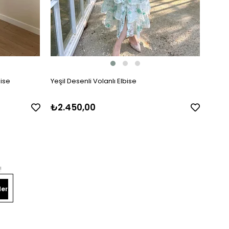
bise
Yeşil Desenli Volanlı Elbise
Kat Ka
₺2.450,00
₺1.8
!
er