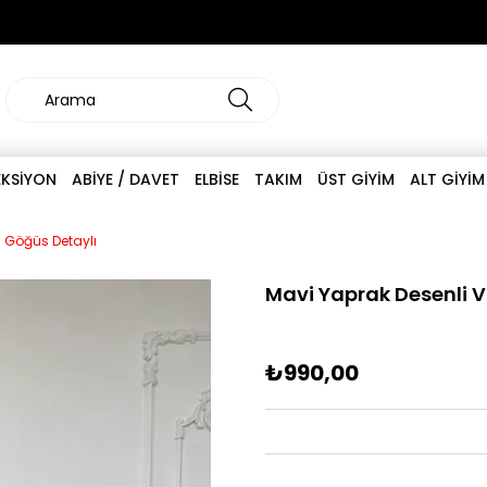
EKSİYON
ABİYE / DAVET
ELBİSE
TAKIM
ÜST GİYİM
ALT GİYİM
- Göğüs Detaylı
Mavi Yaprak Desenli V
₺990,00