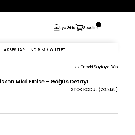
0
Üye Girişi
Sepetim
AKSESUAR
İNDİRİM / OUTLET
< < Önceki Sayfaya Dön
iskon Midi Elbise - Göğüs Detaylı
STOK KODU
(2G.2135)