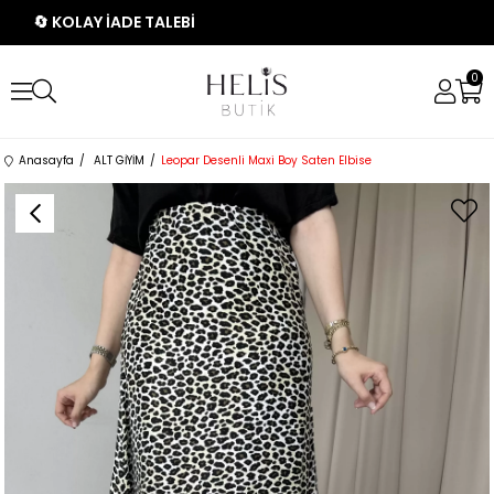
🔄 KOLAY İADE TALEBİ
0
Anasayfa
ALT GİYİM
Leopar Desenli Maxi Boy Saten Elbise