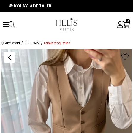
🔄 KOLAY İADE TALEBİ
0
Anasayfa
ÜST GİYİM
Kahverengi Yelek