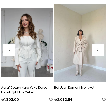
Korse
Bej Uzun Kemerli Trençkot
Garnili Trençkot Haki-Bej
₺2.092,84
₺1.321,79