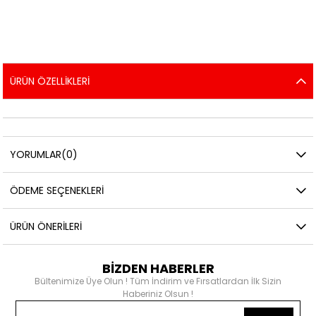
ÜRÜN ÖZELLIKLERI
YORUMLAR
(0)
ÖDEME SEÇENEKLERI
ÜRÜN ÖNERILERI
BİZDEN HABERLER
Bültenimize Üye Olun ! Tüm İndirim ve Fırsatlardan İlk Sizin
Haberiniz Olsun !