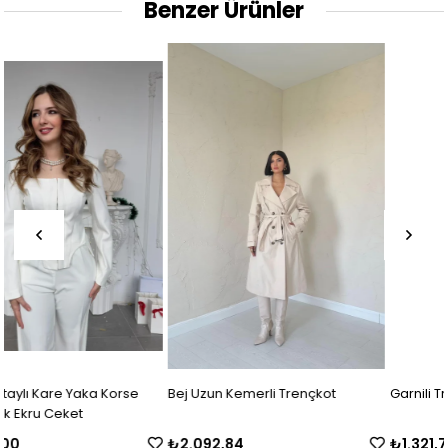
Benzer Ürünler
Bej Uzun Kemerli Trençkot
Garnili Trençkot Haki-Bej
₺2.092,84
₺1.321,79