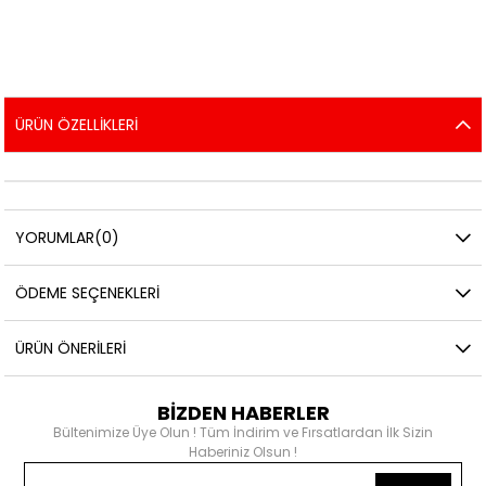
ÜRÜN ÖZELLIKLERI
YORUMLAR
(0)
ÖDEME SEÇENEKLERI
ÜRÜN ÖNERILERI
BİZDEN HABERLER
Bültenimize Üye Olun ! Tüm İndirim ve Fırsatlardan İlk Sizin
Haberiniz Olsun !