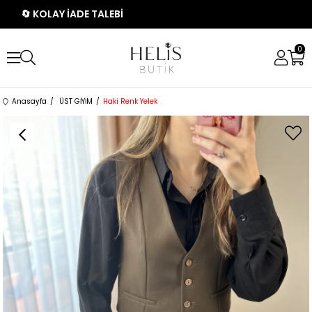
🔄 KOLAY İADE TALEBİ
0
Anasayfa
ÜST GİYİM
Haki Renk Yelek