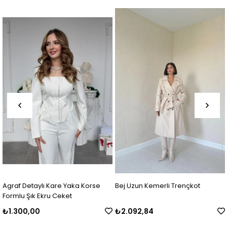
aka Korse
Bej Uzun Kemerli Trençkot
Garnili Trençkot Haki-
₺2.092,84
₺1.321,79