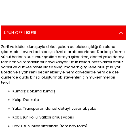
ÜRÜN ÖZELLIKLERI
Zarif ve iddialı duruşuyla dikkat çeken bu elbise, şıklığı ön plana
çıkarmak isteyen kadınlar için özel olarak tasarlandı. Dar kalıp formu
vücut hatlarını kusursuz şekilde ortaya çıkarırken, dantel yaka detayı
feminen ve romantik bir hava katıyor. Uzun kolları, hafif vatkalı omuz
yapısı ve düz kesimiyle klasik şıklığı modern çizgilerle buluşturuyor.
Bordo ve siyah renk seçenekleriyle hem davetlerde hem de özel
günlerde güçlü bir stil oluşturmak isteyenler için mükemmel bir
tercih.
Kumaş: Dokuma kumaş
Kalıp: Dar kalıp
Yaka: Transparan dantel detaylı yuvarlak yaka
Kol: Uzun kollu, vatkalı omuz yapısı
Boy: Uzun, bilek hizasında (tam boy form)