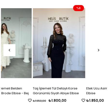
%8
Taş İşlemeli Tül Detaylı Korse
Etek Ucu Asimetrik Kesim Kot Jil
j
Görünümlü Siyah Abiye Elbise
Elbise
₺1.800,00
₺1.850,00
₺1.950,00