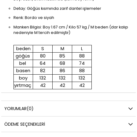
Detay: Göğüs kısmında zarif dantel işlemeler
Renk: Bordo ve siyah
Manken Bilgisi: Boy 1.67 cm / Kilo 57 kg / M beden (dar kalıp
nedeniyle M tercih edilmiştir)
beden
S
M
L
göğüs
80
85
88
bel
64
68
74
basen
82
86
88
boy
132
132
132
yırtmaç
42
42
42
YORUMLAR
(0)
ÖDEME SEÇENEKLERI