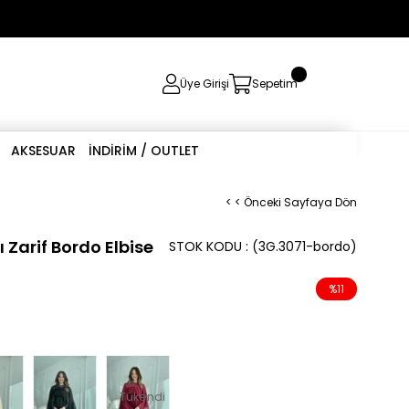
0
Üye Girişi
Sepetim
AKSESUAR
İNDİRİM / OUTLET
< < Önceki Sayfaya Dön
ı Zarif Bordo Elbise
STOK KODU
(3G.3071-bordo)
%
11
İndirim
Tükendi