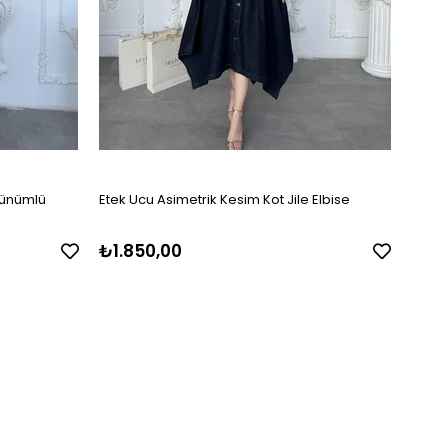
örünümlü
Etek Ucu Asimetrik Kesim Kot Jile Elbise
Omuz 
₺1.850,00
₺1.75