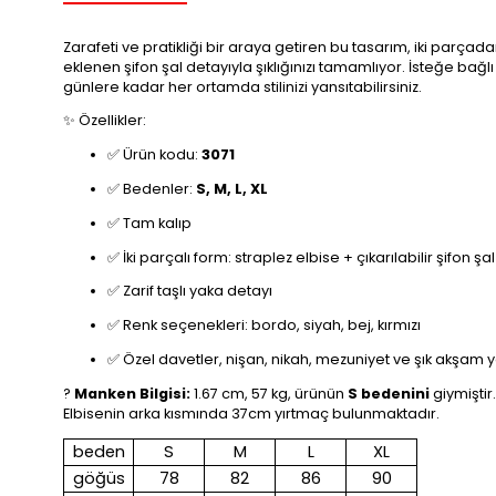
Zarafeti ve pratikliği bir araya getiren bu tasarım, iki par
eklenen şifon şal detayıyla şıklığınızı tamamlıyor. İsteğe ba
günlere kadar her ortamda stilinizi yansıtabilirsiniz.
✨ Özellikler:
✅ Ürün kodu:
3071
✅ Bedenler:
S, M, L, XL
✅ Tam kalıp
✅ İki parçalı form: straplez elbise + çıkarılabilir şifon şal
✅ Zarif taşlı yaka detayı
✅ Renk seçenekleri: bordo, siyah, bej, kırmızı
✅ Özel davetler, nişan, nikah, mezuniyet ve şık akşam 
?
Manken Bilgisi:
1.67 cm, 57 kg, ürünün
S bedenini
giymiştir.
Elbisenin arka kısmında 37cm yırtmaç bulunmaktadır.
beden
S
M
L
XL
göğüs
78
82
86
90