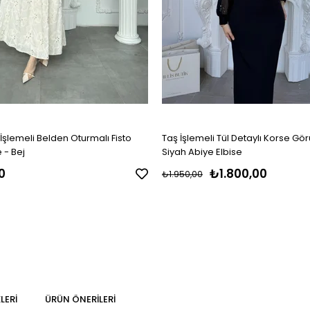
İşlemeli Belden Oturmalı Fisto
Taş İşlemeli Tül Detaylı Korse G
 - Bej
Siyah Abiye Elbise
0
₺1.800,00
₺1.950,00
LERI
ÜRÜN ÖNERILERI