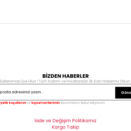
BİZDEN HABERLER
Bültenimize Üye Olun ! Tüm İndirim ve Fırsatlardan İlk Sizin Haberiniz Olsun 
Gönd
yelik koşullarını
ve
kişisel verilerimin
korunmasını kabul ediyorum.
İade ve Değişim Politikamız
Kargo Takip