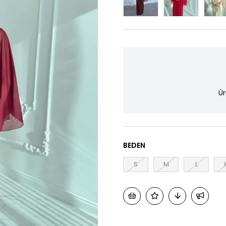
Ür
BEDEN
S
M
L