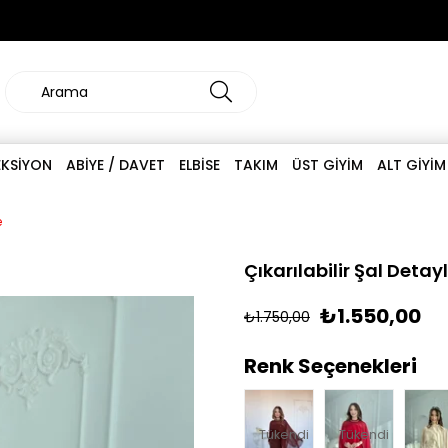
EKSİYON
ABİYE / DAVET
ELBİSE
TAKIM
ÜST GİYİM
ALT GİYİM
e
Çıkarılabilir Şal Detayl
₺1.550,00
₺1.750,00
Renk Seçenekleri
Tükendi
Tükendi