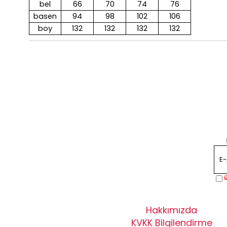
bel
66
70
74
76
basen
94
98
102
106
boy
132
132
132
132
Ü
Hakkımızda
KVKK Bilgilendirme