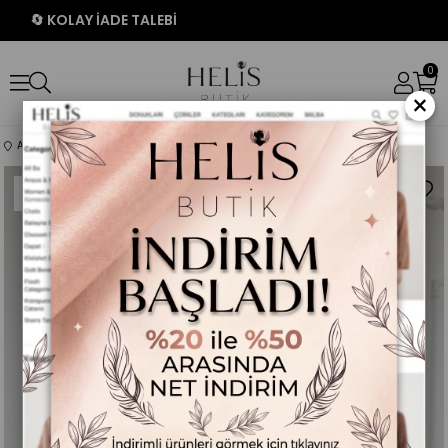
🔄 KOLAY İADE TALEBİ
0
×
Anasayfa
ÜST GİYİM
Bordo Dik Yakalı Fermuarlı Kısa Ceket