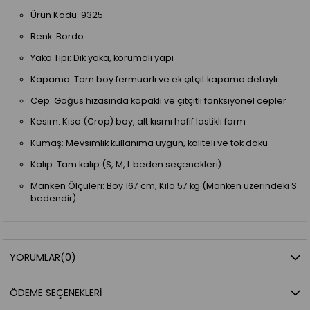
Ürün Kodu: 9325
Renk: Bordo
Yaka Tipi: Dik yaka, korumalı yapı
Kapama: Tam boy fermuarlı ve ek çıtçıt kapama detaylı
Cep: Göğüs hizasında kapaklı ve çıtçıtlı fonksiyonel cepler
Kesim: Kısa (Crop) boy, alt kısmı hafif lastikli form
Kumaş: Mevsimlik kullanıma uygun, kaliteli ve tok doku
Kalıp: Tam kalıp (S, M, L beden seçenekleri)
Manken Ölçüleri: Boy 167 cm, Kilo 57 kg (Manken üzerindeki S
bedendir)
YORUMLAR
(0)
ÖDEME SEÇENEKLERI