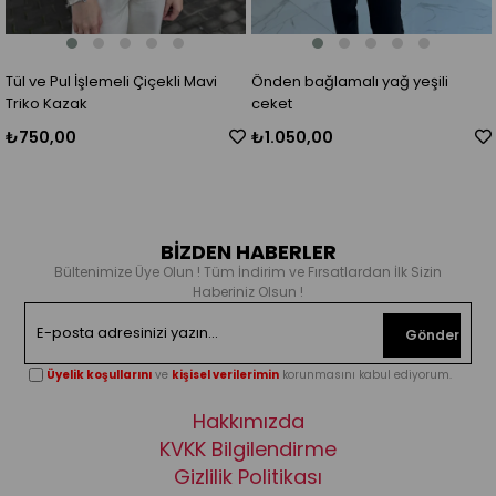
Tül ve Pul İşlemeli Çiçekli Mavi
Önden bağlamalı yağ yeşili
Triko Kazak
ceket
₺750,00
₺1.050,00
BİZDEN HABERLER
Bültenimize Üye Olun ! Tüm İndirim ve Fırsatlardan İlk Sizin
Haberiniz Olsun !
Gönder
Üyelik koşullarını
ve
kişisel verilerimin
korunmasını kabul ediyorum.
Hakkımızda
KVKK Bilgilendirme
Gizlilik Politikası