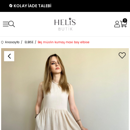
🔄 KOLAY İADE TALEBİ
0
Anasayfa
ELBİSE
Bej müslin kumaş maxi boy elbise