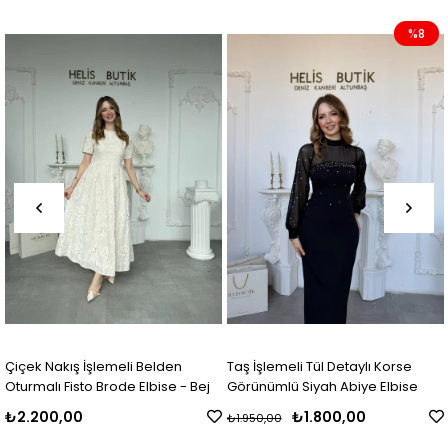
%8
en
Taş İşlemeli Tül Detaylı Korse
Etek Ucu Asimetrik Kesim Ko
 - Bej
Görünümlü Siyah Abiye Elbise
Elbise
₺1.800,00
₺1.850,00
₺1.950,00