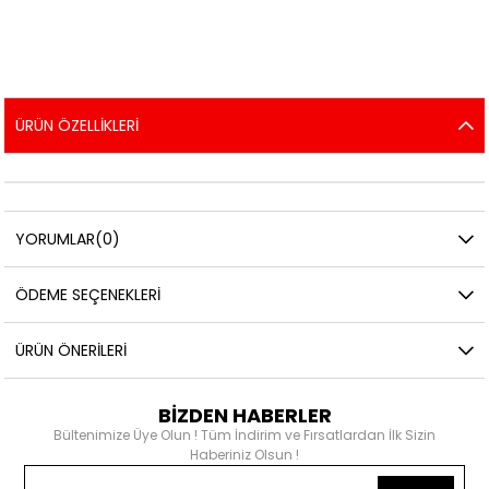
ÜRÜN ÖZELLIKLERI
YORUMLAR
(0)
ÖDEME SEÇENEKLERI
ÜRÜN ÖNERILERI
BİZDEN HABERLER
Bültenimize Üye Olun ! Tüm İndirim ve Fırsatlardan İlk Sizin
Haberiniz Olsun !