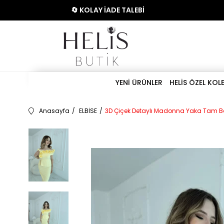
🔄 KOLAY İADE TALEBİ
YENİ ÜRÜNLER
HELİS ÖZEL KOL
Anasayfa
ELBİSE
3D Çiçek Detaylı Madonna Yaka Tam Boy