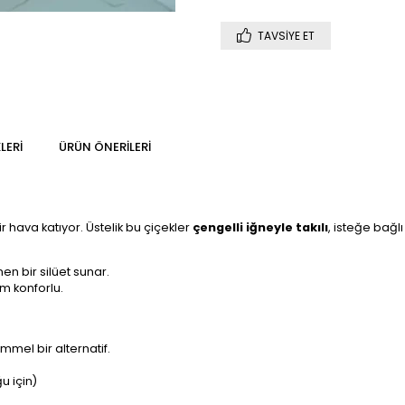
TAVSIYE ET
LERI
ÜRÜN ÖNERILERI
r hava katıyor. Üstelik bu çiçekler
çengelli iğneyle takılı
, isteğe bağl
en bir silüet sunar.
m konforlu.
mmel bir alternatif.
u için)