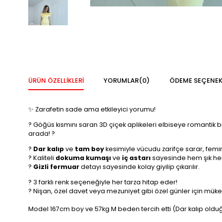
ÜRÜN ÖZELLIKLERI
YORUMLAR
(0)
ÖDEME SEÇENEK
✨ Zarafetin sade ama etkileyici yorumu!
? Göğüs kısmını saran 3D çiçek aplikeleri elbiseye romantik bi
arada! ?
?
Dar kalıp
ve
tam boy
kesimiyle vücudu zarifçe sarar, femin
? Kaliteli
dokuma kumaşı
ve
iç astarı
sayesinde hem şık he
?
Gizli fermuar
detayı sayesinde kolay giyilip çıkarılır.
? 3 farklı renk seçeneğiyle her tarza hitap eder!
? Nişan, özel davet veya mezuniyet gibi özel günler için müke
Model 167cm boy ve 57kg M beden tercih etti (Dar kalıp olduğ