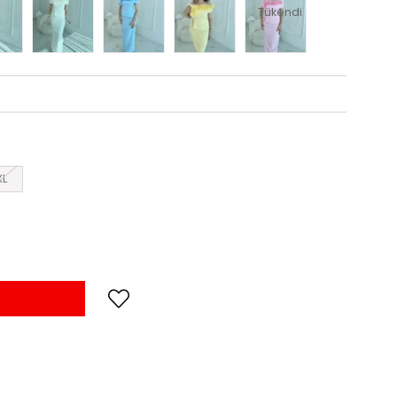
Tükendi
XL