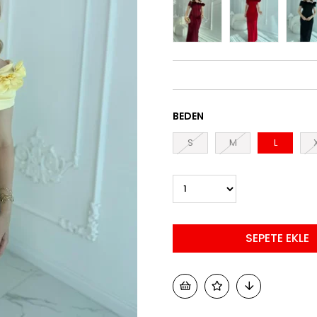
BEDEN
S
M
L