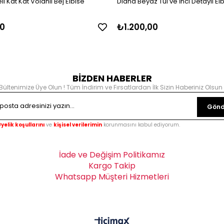
i Kat Kat Volanlı Bej Elbise
Diana Beyaz Tül ve İnci Detaylı El
0
₺1.200,00
BİZDEN HABERLER
Bültenimize Üye Olun ! Tüm İndirim ve Fırsatlardan İlk Sizin Haberiniz Olsun 
Gönd
yelik koşullarını
ve
kişisel verilerimin
korunmasını kabul ediyorum.
İade ve Değişim Politikamız
Kargo Takip
Whatsapp Müşteri Hizmetleri