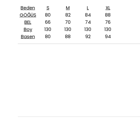
Beden
S
M
L
XL
GÖĞÜS
80
82
84
88
BEL
66
70
74
76
Boy
130
130
130
130
Basen
80
88
92
94