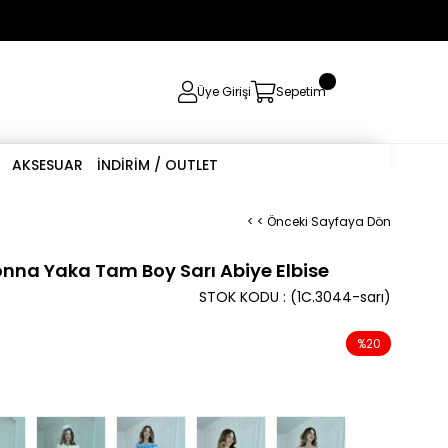
0
Üye Girişi
Sepetim
AKSESUAR
İNDİRİM / OUTLET
< < Önceki Sayfaya Dön
nna Yaka Tam Boy Sarı Abiye Elbise
STOK KODU
(1C.3044-sarı)
%
20
İndirim