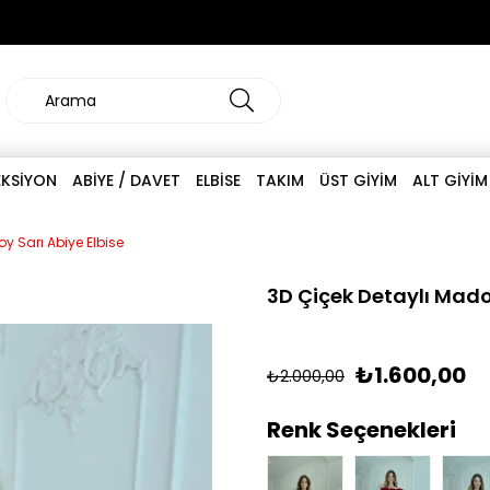
EKSİYON
ABİYE / DAVET
ELBİSE
TAKIM
ÜST GİYİM
ALT GİYİM
 Sarı Abiye Elbise
3D Çiçek Detaylı Mado
₺1.600,00
₺2.000,00
Renk Seçenekleri